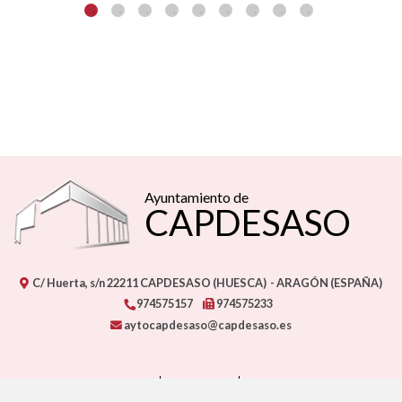
Ayuntamiento de
CAPDESASO
C/ Huerta, s/n
22211
CAPDESASO (HUESCA)
- ARAGÓN
(ESPAÑA)
974575157
974575233
aytocapdesaso@capdesaso.es
CONTACTO
MAPA WEB
AVISO LEGAL