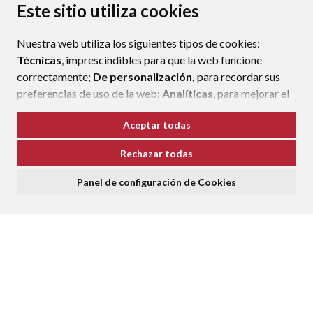
PROTECCIÓN DE DATOS
ACCESIBILIDAD
Este sitio utiliza cookies
POLÍTICA DE COOKIES
Nuestra web utiliza los siguientes tipos de cookies:
ENLAC
Técnicas
, imprescindibles para que la web funcione
correctamente;
De personalización,
para recordar sus
preferencias de uso de la web;
Analíticas
, para mejorar el
funcionamiento de la web y sus servicios.
Aceptar todas
Si acepta pulsando el botón
“Aceptar todas”
Rechazar todas
consideramos que acepta su uso. Si pulsa el botón
“Rechazar todas”
o continúa navegando sin realizar
Panel de configuración de Cookies
ninguna acción, se guardarán las cookies técnicas
imprescindibles. Para personalizar sus preferencias
acceda al
“Panel de configuración de cookies”.
Puede consultar más información, cómo configurarlas y
posibles riesgos en nuestra
Política de Cookies
.