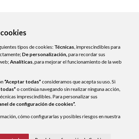
a cookies
guientes tipos de cookies:
Técnicas
, imprescindibles para
ectamente;
De personalización,
para recordar sus
 web;
Analíticas
, para mejorar el funcionamiento de la web
(ESPAÑA)
ón
“Aceptar todas”
consideramos que acepta su uso. Si
 todas”
o continúa navegando sin realizar ninguna acción,
técnicas imprescindibles. Para personalizar sus
anel de configuración de cookies”.
E DATOS
ACCESIBILIDAD
POLÍTICA DE COOKIES
mación, cómo configurarlas y posibles riesgos en nuestra
ENLACE EXTERNO A