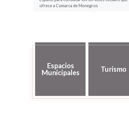
ofrece a Comarca de Monegros
rvicios
Espacios
Turismo
ociales
Municipales