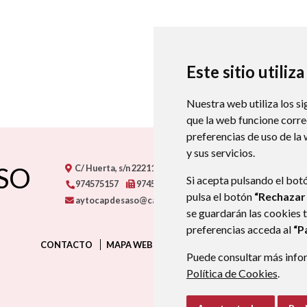
Este sitio utiliz
Nuestra web utiliza los si
que la web funcione corr
preferencias de uso de la
y sus servicios.
SO
C/ Huerta, s/n
22211
CAPDESASO (HUESCA)
- ARAGÓN
Si acepta pulsando el bot
974575157
974575233
pulsa el botón
“Rechazar
aytocapdesaso@capdesaso.es
se guardarán las cookies 
preferencias acceda al
“P
CONTACTO
MAPA WEB
AVISO LEGAL
PROTECCIÓN D
Puede consultar más infor
Política de Cookies
.