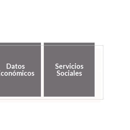
Datos
Servicios
Serv
Económicos
Sociales
medioamb