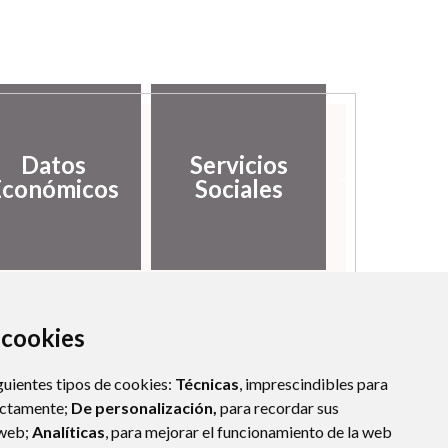
Datos
Servicios
Serv
Económicos
Sociales
medioamb
a cookies
guientes tipos de cookies:
Técnicas
, imprescindibles para
ectamente;
De personalización,
para recordar sus
 web;
Analíticas
, para mejorar el funcionamiento de la web