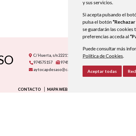
y sus servicios.
Si acepta pulsando el bot
pulsa el botón
“Rechazar
se guardarán las cookies 
preferencias acceda al
“P
Puede consultar más infor
SO
C/ Huerta, s/n
22211
CAPDESASO (HUESCA)
Política de Cookies
- ARAGÓN
.
974575157
974575233
aytocapdesaso@capdesaso.es
Aceptar todas
Rec
CONTACTO
MAPA WEB
AVISO LEGAL
PROTECCIÓN D