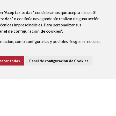
ón
“Aceptar todas”
consideramos que acepta su uso. Si
 todas”
o continúa navegando sin realizar ninguna acción,
técnicas imprescindibles. Para personalizar sus
anel de configuración de cookies”.
mación, cómo configurarlas y posibles riesgos en nuestra
(ESPAÑA)
hazar todas
Panel de configuración de Cookies
E DATOS
ACCESIBILIDAD
POLÍTICA DE COOKIES
ENLACE EXTERNO A