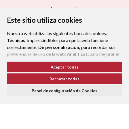
CONTACTO
MAPA WEB
AVISO LEGAL
PROTECCIÓN DE DATOS
ACCESIBILIDAD
Este sitio utiliza cookies
POLÍTICA DE COOKIES
Nuestra web utiliza los siguientes tipos de cookies:
ENLAC
Técnicas
, imprescindibles para que la web funcione
correctamente;
De personalización,
para recordar sus
preferencias de uso de la web;
Analíticas
, para mejorar el
funcionamiento de la web y sus servicios.
Aceptar todas
Si acepta pulsando el botón
“Aceptar todas”
Rechazar todas
consideramos que acepta su uso. Si pulsa el botón
“Rechazar todas”
o continúa navegando sin realizar
Panel de configuración de Cookies
ninguna acción, se guardarán las cookies técnicas
imprescindibles. Para personalizar sus preferencias
acceda al
“Panel de configuración de cookies”.
Puede consultar más información, cómo configurarlas y
posibles riesgos en nuestra
Política de Cookies
.