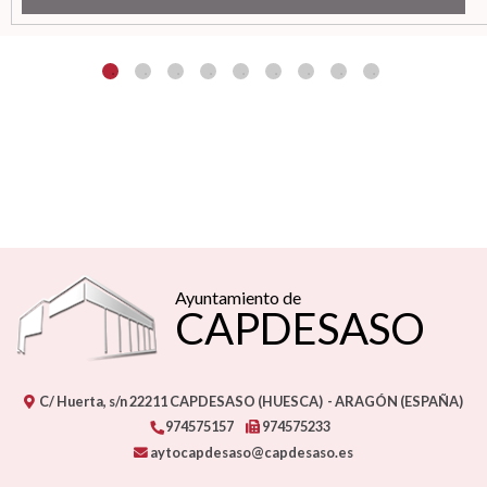
Ayuntamiento de
CAPDESASO
C/ Huerta, s/n
22211
CAPDESASO (HUESCA)
- ARAGÓN
(ESPAÑA)
974575157
974575233
aytocapdesaso@capdesaso.es