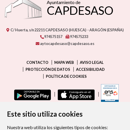
Ayuntamiento de
CAPDESASO
C/ Huerta, s/n
22211
CAPDESASO (HUESCA)
- ARAGÓN
(ESPAÑA)
974575157
974575233
aytocapdesaso@capdesaso.es
CONTACTO
MAPA WEB
AVISO LEGAL
PROTECCIÓN DE DATOS
ACCESIBILIDAD
POLÍTICA DE COOKIES
ENLAC
Este sitio utiliza cookies
Nuestra web utiliza los siguientes tipos de cookies: