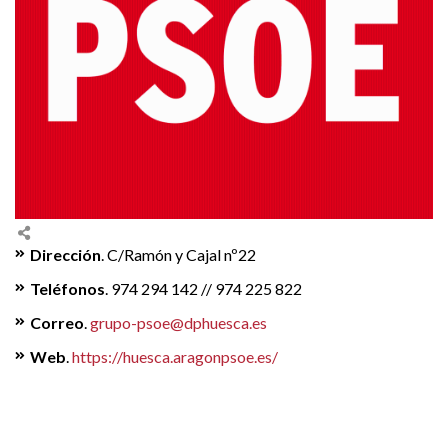
Dirección
. C/Ramón y Cajal nº22
Teléfonos
. 974 294 142 // 974 225 822
Correo
.
grupo-psoe@dphuesca.es
Web
.
https://huesca.aragonpsoe.es/